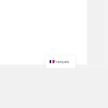
Español
简体中文
English
Français
Y
RÉSERVER EN LIGNE