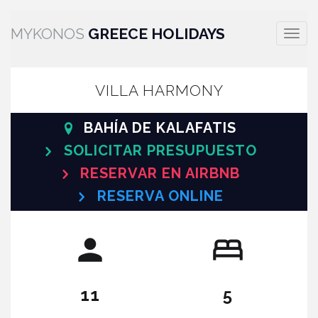
MYKONOS
GREECE HOLIDAYS
Altern
la
naveg
VILLA HARMONY
BAHÍA DE KALAFATIS
SOLICITAR PRESUPUESTO
RESERVAR EN AIRBNB
RESERVA ONLINE
11
5